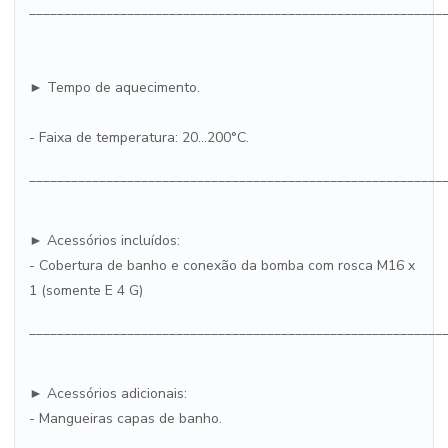
___________________________________________________________
► Tempo de aquecimento.
- Faixa de temperatura: 20...200°C.
___________________________________________________________
► Acessórios incluídos:
- Cobertura de banho e conexão da bomba com rosca M16 x
1 (somente E 4 G)
___________________________________________________________
► Acessórios adicionais:
- Mangueiras capas de banho.