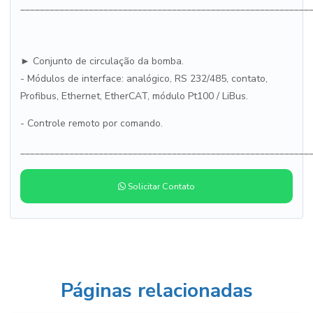
___________________________________________________________
► Conjunto de circulação da bomba.
- Módulos de interface: analógico, RS 232/485, contato,
Profibus, Ethernet, EtherCAT, módulo Pt100 / LiBus.
- Controle remoto por comando.
___________________________________________________________
Solicitar Contato
Páginas relacionadas