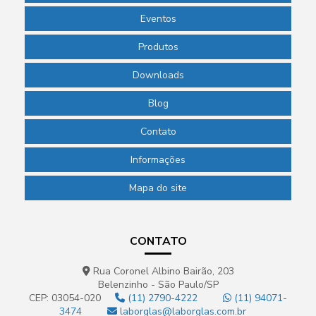
Eventos
Produtos
Downloads
Blog
Contato
Informações
Mapa do site
CONTATO
Rua Coronel Albino Bairão, 203
Belenzinho - São Paulo/SP
CEP: 03054-020
(11) 2790-4222
(11) 94071-
3474
laborglas@laborglas.com.br