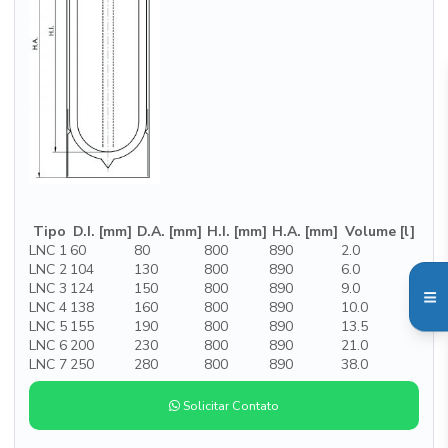
Tipo
D.I. [mm]
D.A. [mm]
H.I. [mm]
H.A. [mm]
Volume [l]
LNC 1
60
80
800
890
2.0
LNC 2
104
130
800
890
6.0
LNC 3
124
150
800
890
9.0
LNC 4
138
160
800
890
10.0
LNC 5
155
190
800
890
13.5
LNC 6
200
230
800
890
21.0
LNC 7
250
280
800
890
38.0
Solicitar Contato