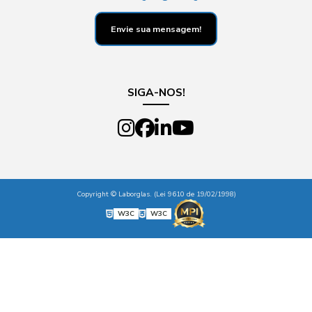
Envie sua mensagem!
SIGA-NOS!
Copyright © Laborglas. (Lei 9610 de 19/02/1998)
W3C
W3C