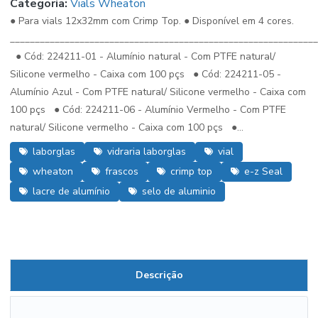
Categoria:
Vials Wheaton
● Para vials 12x32mm com Crimp Top. ● Disponível em 4 cores.
_____________________________________________________________
● Cód: 224211-01 - Alumínio natural - Com PTFE natural/
Silicone vermelho - Caixa com 100 pçs ● Cód: 224211-05 -
Alumínio Azul - Com PTFE natural/ Silicone vermelho - Caixa com
100 pçs ● Cód: 224211-06 - Alumínio Vermelho - Com PTFE
natural/ Silicone vermelho - Caixa com 100 pçs ●...
laborglas
vidraria laborglas
vial
wheaton
frascos
crimp top
e-z Seal
lacre de alumínio
selo de aluminio
Descrição