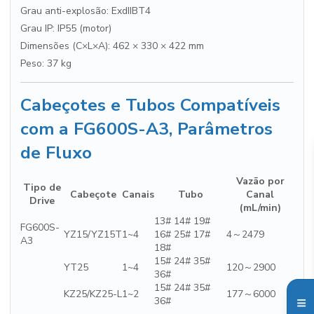
Grau anti-explosão: ExdIIBT4
Grau IP: IP55 (motor)
Dimensões (C×L×A): 462 × 330 × 422 mm
Peso: 37 kg
Cabeçotes e Tubos Compatíveis
com a FG600S-A3, Parâmetros
de Fluxo
Vazão por
Tipo de
Cabeçote
Canais
Tubo
Canal
Drive
(mL/min)
13# 14# 19#
FG600S-
YZ15/YZ15T
1~4
16# 25# 17#
4～2479
A3
18#
15# 24# 35#
YT25
1~4
120～2900
36#
15# 24# 35#
KZ25/KZ25-L
1~2
177～6000
36#