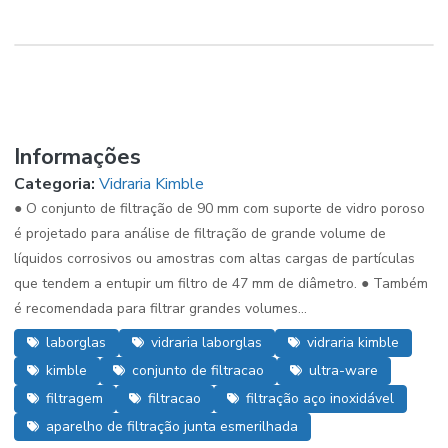
Informações
Categoria:
Vidraria Kimble
● O conjunto de filtração de 90 mm com suporte de vidro poroso
é projetado para análise de filtração de grande volume de
líquidos corrosivos ou amostras com altas cargas de partículas
que tendem a entupir um filtro de 47 mm de diâmetro. ● Também
é recomendada para filtrar grandes volumes...
laborglas
vidraria laborglas
vidraria kimble
kimble
conjunto de filtracao
ultra-ware
filtragem
filtracao
filtração aço inoxidável
aparelho de filtração junta esmerilhada