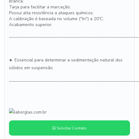
branca;
Tarja para facilitar a marcação;
Possui alta resistência a ataques químicos;
A calibração é baseada no volume ("In") a 20ºC;
Acabamento superior.
___________________________________________________________
► Essencial para determinar a sedimentação natural dos
sólidos em suspensão.
___________________________________________________________
Solicitar Contato