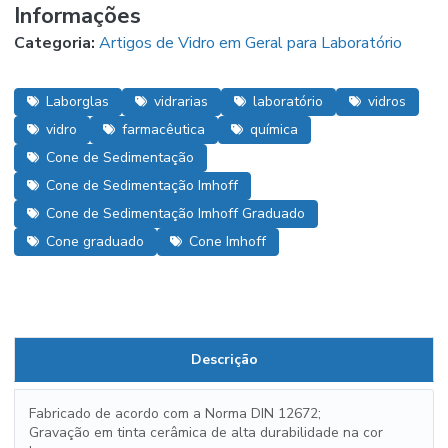
Informações
Categoria:
Artigos de Vidro em Geral para Laboratório
Laborglas
vidrarias
laboratório
vidros
vidro
farmacêutica
química
Cone de Sedimentação
Cone de Sedimentação Imhoff
Cone de Sedimentação Imhoff Graduado
Cone graduado
Cone Imhoff
Descrição
Fabricado de acordo com a Norma DIN 12672;
Gravação em tinta cerâmica de alta durabilidade na cor