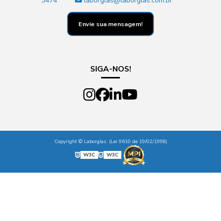
3474
laborglas@laborglas.com.br
Envie sua mensagem!
SIGA-NOS!
Copyright © Laborglas. (Lei 9610 de 19/02/1998)
W3C
W3C