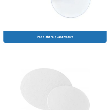
Banho de circulação
Banho maria digital
Banho maria digital para laboratório
Banho maria de laboratório
Papel filtro quantitativo
Banho maria de laboratório preço
Banho termostático com circulação externa
Banho termostático lauda
Banho termostatizado com refrigeração e circulação
Banho de ultrassom
Banho ultratermostático
Banho viscosidade cinemática
Becker em polipropileno