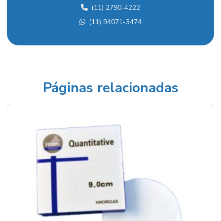
(11) 2790-4222
Aquecedor para laboratório
(11) 94071-3474
Balança analítica
Balança analítica preço
Balança para densidade
Balança semi analítica
Páginas relacionadas
Balança semi analítica preço
Balanças industriais preços
Balão fundo redondo
Balão volumétrico comprar
Balão volumétrico preço
Balão volumétrico de vidro
Banho para calibração de termômetros