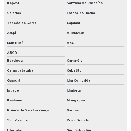
Itapevi
Santana de Parnaíba
Lamínula de vidro
Caierias
Franco da Rocha
Macropipetador manual
Taboão da Serra
Cajamar
Macropipetador preço
Arujá
Alphaville
Manifold filtração
Mairiporã
ABC
Manta aquecedora
ABCD
Manta aquecedora laboratório preço
Bertioga
Cananéia
Materiais para laboratório
Caraguatatuba
Cubatão
Medidor de ion seletivo
Guarujá
Ilha Comprida
Iguape
Ilhabela
Medidor de ise
Itanhaém
Mongaguá
Medidor multiparametros de água
Riviera de São Lourenço
Santos
Medidor de oxigênio dissolvido
São Vicente
Praia Grande
Medidor de potássio
Ubatuba
São Sebastião