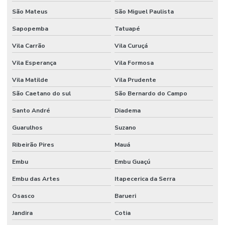
Freezer para laboratório
São Mateus
São Miguel Paulista
Funil de separação laboratório
Sapopemba
Tatuapé
Vila Carrão
Vila Curuçá
Funil de separação preço
Vila Esperança
Vila Formosa
Haste magnética
Vila Matilde
Vila Prudente
Haste magnética flexível
São Caetano do sul
São Bernardo do Campo
Homogeneizador tipo stomacher
Santo André
Diadema
Hplc equipamento
Guarulhos
Suzano
Incubadora laboratório
Ribeirão Pires
Mauá
Incubadora Shaker
Embu
Embu Guaçú
Kit para análise de água
Embu das Artes
Itapecerica da Serra
Kit de vidrarias para laboratório
Osasco
Barueri
Jandira
Cotia
Lâmina de vidro