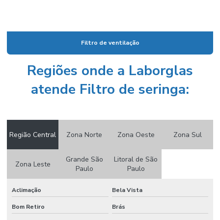
Condutivimetro de bancada
Condutivímetro de bancada preço
Condutivímetro portátil
Filtro de ventilação
Condutivimetro portátil preço
Regiões onde a Laborglas
Cone imhoff graduado
atende Filtro de seringa:
Cone imhoff graduado em vidro
Conjunto de destilação
Conjunto extrator de soxhlet
Região Central
Zona Norte
Zona Oeste
Zona Sul
Conjunto de filtração
Grande São
Litoral de São
Zona Leste
Conjunto de filtração a vácuo
Paulo
Paulo
Conserto de vidraria de laboratório
Aclimação
Bela Vista
Consumíveis icp
Bom Retiro
Brás
Consumíveis para laboratório