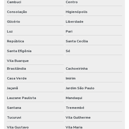
Cambuci
Centro
Contador de colônias
Consolação
Higienópolis
Controlador de vácuo
Glicério
Liberdade
Luz
Pari
Copo becker graduado
República
Santa Cecília
Copo becker de vidro
Santa Efigênia
Sé
Copo becker vidro graduado
Vila Buarque
Cuba para cromatografia
Brasilândia
Cachoeirinha
Cuba para dissolutor
Casa Verde
Imirim
Datalogger
Jaçanã
Jardim São Paulo
Dessecador a vácuo
Lauzane Paulista
Mandaqui
Dessecador a vácuo preço
Santana
Tremembé
Dessecador a vácuo vidro
Tucuruvi
Vila Guilherme
Vila Gustavo
Vila Maria
Destilador de nitrogênio