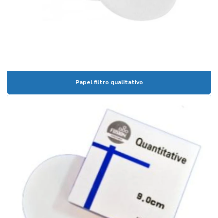
Bomba de membrana
Bomba peristaltica
Bomba de vácuo
Bomba de vácuo de palhetas rotativas
Bureta digital
Papel filtro qualitativo
Bureta digital preço
Bureta graduada
Bureta graduada 25 ml
Bureta graduada preço
Bureta laboratório
Cadinho de Porcelana
Cadinho de porcelana preço