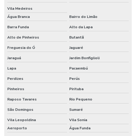
Vila Medeiros
Destilador de nitrogênio preço
Água Branca
Bairro do Limão
Dispensador para laboratório
Barra Funda
Alto da Lapa
Dispensador laboratório de química
Alto de Pinheiros
Butantã
Dispensador de líquidos
Freguesia do Ó
Jaguaré
Dispensador de líquidos para laboratório
Jaraguá
Jardim Bonfiglioli
Distribuidor wheaton
Lapa
Pacaembú
Eletrodo de ph
Perdizes
Perús
Eletrodo de ph preço
Pinheiros
Pirituba
Raposo Tavares
Rio Pequeno
Equipamentos cromatográficos
São Domingos
Sumaré
Equipamentos para laboratório de química
Vila Leopoldina
Vila Sonia
Equipamentos de laboratório de química banho maria
Aeroporto
Água Funda
Espátula para laboratório