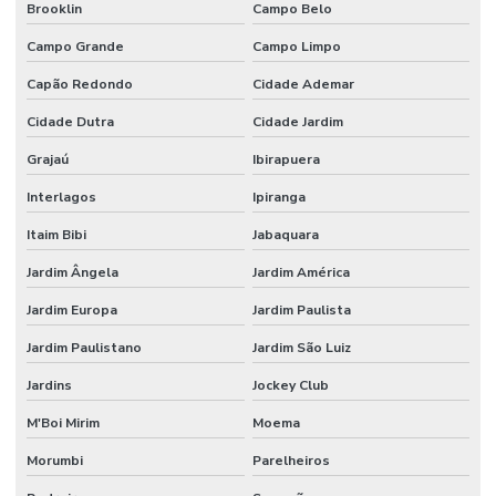
Brooklin
Campo Belo
Espátula para laboratório de química
Campo Grande
Campo Limpo
Espectrofotômetro análise de água
Capão Redondo
Cidade Ademar
Espectrofotômetro comprar
Cidade Dutra
Cidade Jardim
Estufa de secagem digital
Grajaú
Ibirapuera
Estufa de secagem digital para laboratório
Interlagos
Ipiranga
Itaim Bibi
Jabaquara
Estufa de secagem para laboratório
Jardim Ângela
Jardim América
Fábrica de vidraria para laboratório
Jardim Europa
Jardim Paulista
Fabricante de vidrarias para laboratório
Jardim Paulistano
Jardim São Luiz
Filtro de seringa
Jardins
Jockey Club
Filtro de ventilação
M'Boi Mirim
Moema
Fornecedor de vidraria para laboratório
Morumbi
Parelheiros
Fornecedores de materiais para laboratório