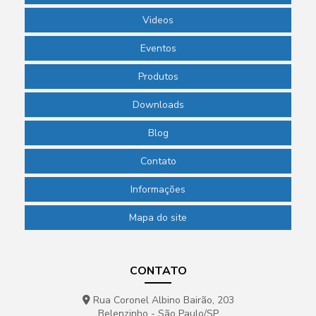
Papel filtro qualitativo
Videos
Papel filtro quantitativo
Eventos
Pass through para laboratório
Produtos
Phmetro de bolso
Downloads
Phmetro de bolso preço
Blog
Phmetro digital
Contato
Phmetro portátil preço
Picnômetro de vidro
Informações
Picnômetro de vidro com termômetro
Mapa do site
Pipeta de laboratório
Pipeta para laboratório de química
CONTATO
Pipeta pasteur descartável
Rua Coronel Albino Bairão, 203
Belenzinho - São Paulo/SP