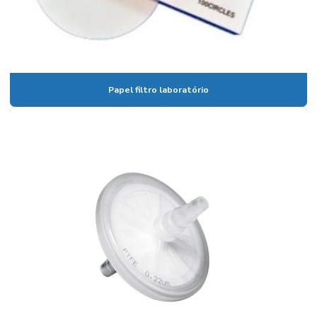
Cadinho de porcelana temperatura máxima
Calibração de vidrarias de laboratório
Calibração de vidrarias rbc
Câmara climática para estudo de estabilidade
Papel filtro laboratório
Câmara climática para laboratório
Câmara fotoestabilidade
Câmaras climáticas
Centrífuga para laboratório
Centrífuga para laboratório de análises clínicas
Certificado de calibração de vidraria
Coluna cromatográfica de vidro
Condensador para laboratório