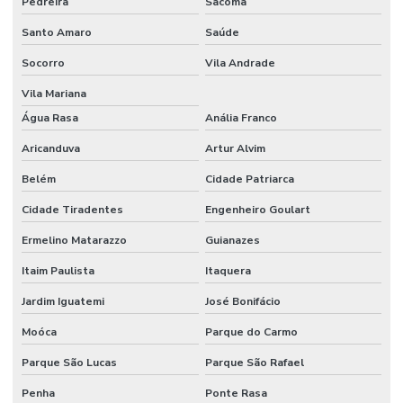
Pedreira
Sacomã
Forno para laboratório
Santo Amaro
Saúde
Forno mufla
Socorro
Vila Andrade
Forno mufla preço
Vila Mariana
Água Rasa
Anália Franco
Frasco bod
Aricanduva
Artur Alvim
Frasco Erlenmeyer graduado
Belém
Cidade Patriarca
Frasco lavador de gases tipo drechsel
Cidade Tiradentes
Engenheiro Goulart
Frasco mariotte
Ermelino Matarazzo
Guianazes
Frasco mariotte com torneira
Itaim Paulista
Itaquera
Frasco reagente graduado tampa azul preço
Jardim Iguatemi
José Bonifácio
Frasco reagente com tampa de rosca
Moóca
Parque do Carmo
Frasco roller
Parque São Lucas
Parque São Rafael
Frasco roux
Penha
Ponte Rasa