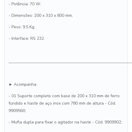
- Potência: 70 W;
- Dimensões: 200 x 310 x 800 mm;
- Peso: 9,5 Kg;
- Interface: RS 232.
___________________________________________________________
► Acompanha:
- 01 Suporte completo com base de 200 x 310 mm de ferro
fundido e haste de aço inox com 780 mm de altura - Cód.
9909560;
- Mufla dupla para fixar o agitador na haste - Cód. 9909902;