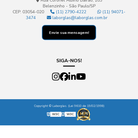
Rua Coronel Albino Bairão, 203
Belenzinho - São Paulo/SP
CEP: 03054-020
(11) 2790-4222
(11) 94071-
3474
laborglas@laborglas.com.br
Envie sua mensagem!
SIGA-NOS!
Copyright © Laborglas. (Lei 9610 de 19/02/1998)
W3C
W3C