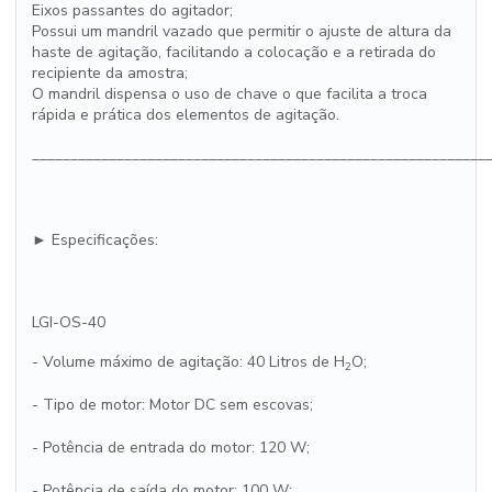
Eixos passantes do agitador;
Possui um mandril vazado que permitir o ajuste de altura da
haste de agitação, facilitando a colocação e a retirada do
recipiente da amostra;
O mandril dispensa o uso de chave o que facilita a troca
rápida e prática dos elementos de agitação.
___________________________________________________________
► Especificações:
LGI-OS-40
- Volume máximo de agitação: 40 Litros de H
O;
2
- Tipo de motor: Motor DC sem escovas;
- Potência de entrada do motor: 120 W;
- Potência de saída do motor: 100 W;