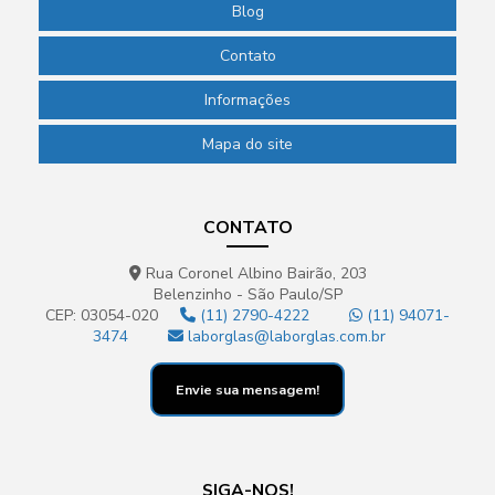
Blog
Contato
Informações
Mapa do site
CONTATO
Rua Coronel Albino Bairão, 203
Belenzinho - São Paulo/SP
CEP: 03054-020
(11) 2790-4222
(11) 94071-
3474
laborglas@laborglas.com.br
Envie sua mensagem!
SIGA-NOS!