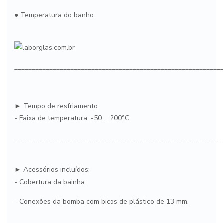
● Temperatura do banho.
___________________________________________________________
► Tempo de resfriamento.
- Faixa de temperatura: -50 ... 200°C.
___________________________________________________________
► Acessórios incluídos:
- Cobertura da bainha.
- Conexões da bomba com bicos de plástico de 13 mm.
___________________________________________________________