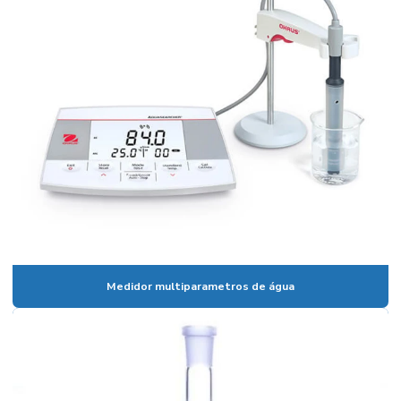
Banho viscosidade cinemática
Becker em polipropileno
Bomba de membrana
Bomba peristaltica
Bomba de vácuo
Bomba de vácuo de palhetas rotativas
Bureta digital
Bureta digital preço
Medidor multiparametros de água
Bureta graduada
Bureta graduada 25 ml
Bureta graduada preço
Bureta laboratório