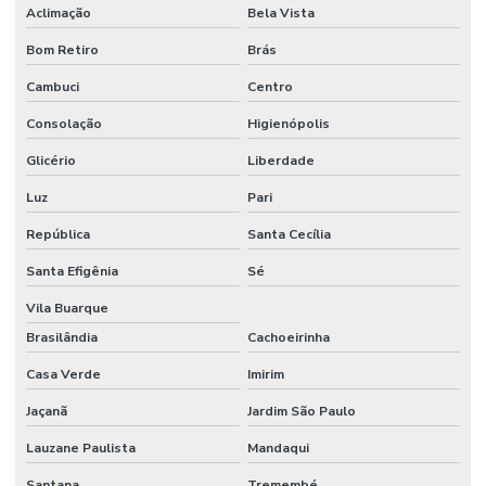
Aclimação
Bela Vista
Dessecador a vácuo preço
Bom Retiro
Brás
Dessecador a vácuo vidro
Cambuci
Centro
Destilador de nitrogênio
Consolação
Higienópolis
Destilador de nitrogênio preço
Glicério
Liberdade
Dispensador para laboratório
Luz
Pari
Dispensador laboratório de química
República
Santa Cecília
Dispensador de líquidos
Santa Efigênia
Sé
Dispensador de líquidos para laboratório
Vila Buarque
Distribuidor wheaton
Brasilândia
Cachoeirinha
Casa Verde
Imirim
Eletrodo de ph
Jaçanã
Jardim São Paulo
Eletrodo de ph preço
Lauzane Paulista
Mandaqui
Equipamentos cromatográficos
Santana
Tremembé