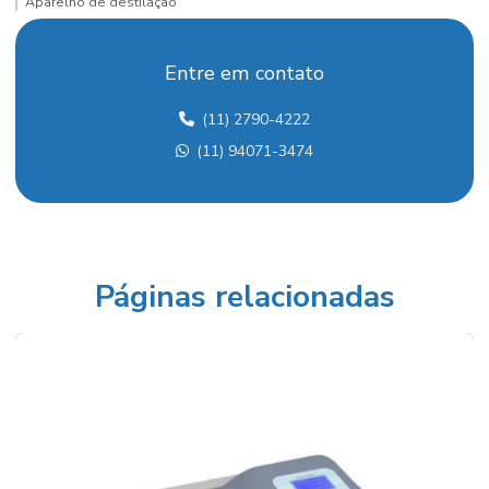
Aparelho de destilação
Aparelho de destilação fracionada
Entre em contato
Aparelho para determinação de arsênio
(11) 2790-4222
Aquecedor para laboratório
(11) 94071-3474
Balança analítica
Balança analítica preço
Balança para densidade
Balança semi analítica
Páginas relacionadas
Balança semi analítica preço
Balanças industriais preços
Balão fundo redondo
Balão volumétrico comprar
Balão volumétrico preço