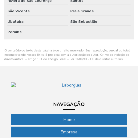
Riviera de São Lourenço
Santos
Multiparâmetros
São Vicente
Praia Grande
Papel filtro laboratório
Ubatuba
São Sebastião
Papel filtro qualitativo
Peruíbe
Papel filtro quantitativo
O conteúdo do texto desta página é de direito reservado. Sua reprodução, parcial ou total,
Pass through para laboratório
mesmo citando nossos links, é proibida sem a autorização do autor. Crime de violação de
direito autoral – artigo 184 do Código Penal –
Lei 9610/98 - Lei de direitos autorais
.
Phmetro de bolso
Phmetro de bolso preço
Phmetro digital
Phmetro portátil preço
NAVEGAÇÃO
Picnômetro de vidro
Home
Picnômetro de vidro com termômetro
Empresa
Pipeta de laboratório