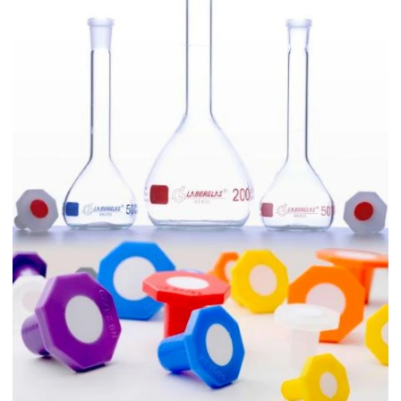
Cadinho de Porcelana
Cadinho de porcelana preço
Cadinho de porcelana temperatura máxima
Calibração de vidrarias de laboratório
Calibração de vidrarias rbc
Câmara climática para estudo de estabilidade
Câmara climática para laboratório
Câmara fotoestabilidade
Câmaras climáticas
Centrífuga para laboratório
Centrífuga para laboratório de análises clínicas
Certificado de calibração de vidraria