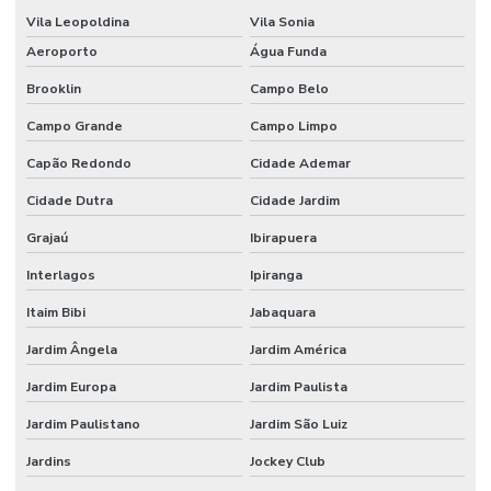
Filtro de ventilação
Vila Leopoldina
Vila Sonia
Fornecedor de vidraria para laboratório
Aeroporto
Água Funda
Fornecedores de materiais para laboratório
Brooklin
Campo Belo
Campo Grande
Campo Limpo
Forno para laboratório
Capão Redondo
Cidade Ademar
Forno mufla
Cidade Dutra
Cidade Jardim
Forno mufla preço
Grajaú
Ibirapuera
Frasco bod
Interlagos
Ipiranga
Frasco Erlenmeyer graduado
Itaim Bibi
Jabaquara
Frasco lavador de gases tipo drechsel
Jardim Ângela
Jardim América
Frasco mariotte
Jardim Europa
Jardim Paulista
Frasco mariotte com torneira
Jardim Paulistano
Jardim São Luiz
Frasco reagente graduado tampa azul preço
Jardins
Jockey Club