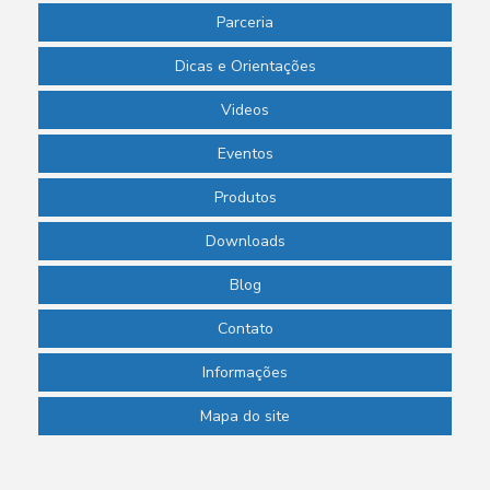
Parceria
Pipeta para laboratório de química
Dicas e Orientações
Pipeta pasteur descartável
Pipeta pasteur plástico preço
Videos
Pipetador automático
Eventos
Pipetador manual preço
Produtos
Pipetadores para laboratório
Downloads
Placa de petri para laboratório
Blog
Ponteira para laboratório
Contato
Ponteira para micropipeta
Informações
Proveta para laboratório
Mapa do site
Proveta de polipropileno
Proveta de vidro graduada