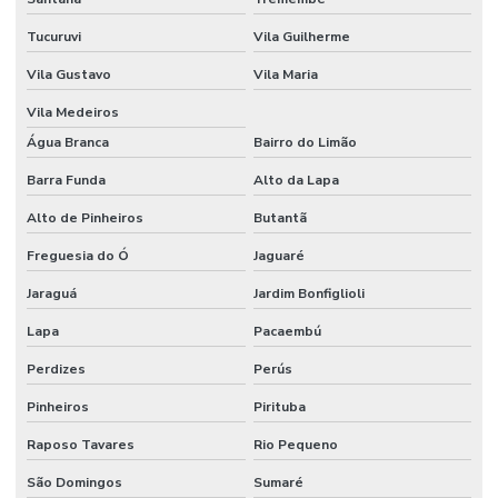
Equipamentos para laboratório de química
Tucuruvi
Vila Guilherme
Equipamentos de laboratório de química banho maria
Vila Gustavo
Vila Maria
Espátula para laboratório
Vila Medeiros
Espátula para laboratório de química
Água Branca
Bairro do Limão
Espectrofotômetro análise de água
Barra Funda
Alto da Lapa
Espectrofotômetro comprar
Alto de Pinheiros
Butantã
Freguesia do Ó
Jaguaré
Estufa de secagem digital
Jaraguá
Jardim Bonfiglioli
Estufa de secagem digital para laboratório
Lapa
Pacaembú
Estufa de secagem para laboratório
Perdizes
Perús
Fábrica de vidraria para laboratório
Pinheiros
Pirituba
Fabricante de vidrarias para laboratório
Raposo Tavares
Rio Pequeno
Filtro de seringa
São Domingos
Sumaré