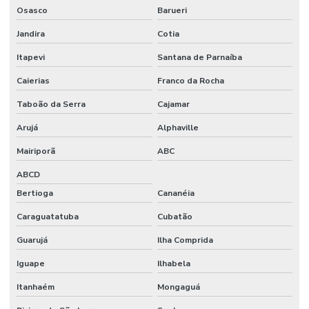
Osasco
Barueri
Medidor de oxigênio dissolvido
Jandira
Cotia
Medidor de potássio
Itapevi
Santana de Parnaíba
Medidor de sal
Caierias
Franco da Rocha
Medidor de sódio
Taboão da Serra
Cajamar
Medidores para agricultura
Arujá
Alphaville
Membrana de filtração
Mairiporã
ABC
ABCD
Microcentrífuga refrigerada
Bertioga
Cananéia
Microcentrifugas para laboratório
Caraguatatuba
Cubatão
Micropipeta para laboratório
Guarujá
Ilha Comprida
Microscópio invertido preço
Iguape
Ilhabela
Microtubo para centrífuga
Itanhaém
Mongaguá
Microtubo para centrifugação