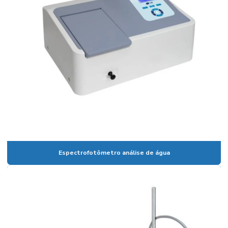
Balão volumétrico de vidro
Banho para calibração de termômetros
Banho de circulação
Banho maria digital
Banho maria digital para laboratório
Banho maria de laboratório
Banho maria de laboratório preço
Banho termostático com circulação externa
Espectrofotômetro análise de água
Banho termostático lauda
Banho termostatizado com refrigeração e circulação
Banho de ultrassom
Banho ultratermostático