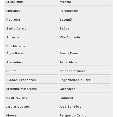
Frasco reagente com tampa de rosca
M'Boi Mirim
Moema
Frasco roller
Morumbi
Parelheiros
Pedreira
Sacomã
Frasco roux
Santo Amaro
Saúde
Freezer para laboratório
Socorro
Vila Andrade
Funil de separação laboratório
Vila Mariana
Funil de separação preço
Água Rasa
Anália Franco
Haste magnética
Aricanduva
Artur Alvim
Haste magnética flexível
Belém
Cidade Patriarca
Homogeneizador tipo stomacher
Cidade Tiradentes
Engenheiro Goulart
Hplc equipamento
Ermelino Matarazzo
Guianazes
Incubadora laboratório
Itaim Paulista
Itaquera
Jardim Iguatemi
José Bonifácio
Incubadora Shaker
Moóca
Parque do Carmo
Kit para análise de água