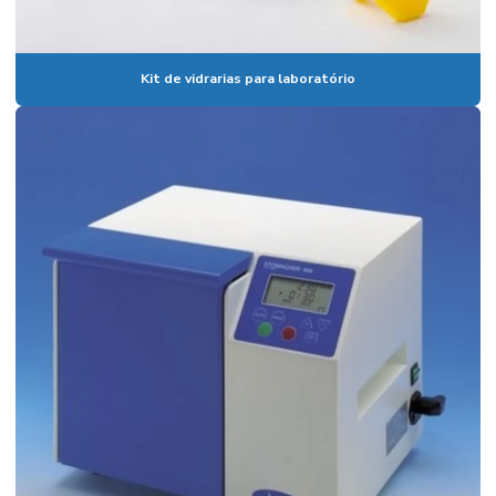
Coluna cromatográfica de vidro
Condensador para laboratório
Kit de vidrarias para laboratório
Condutivimetro de bancada
Condutivímetro de bancada preço
Condutivímetro portátil
Condutivimetro portátil preço
Cone imhoff graduado
Cone imhoff graduado em vidro
Conjunto de destilação
Conjunto extrator de soxhlet
Conjunto de filtração
Conjunto de filtração a vácuo