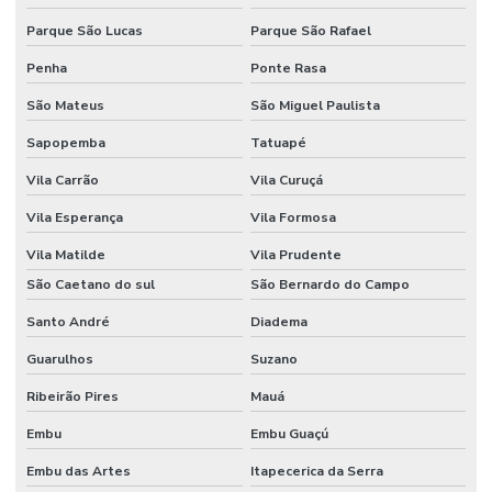
Parque São Lucas
Parque São Rafael
Kit de vidrarias para laboratório
Penha
Ponte Rasa
Lâmina de vidro
São Mateus
São Miguel Paulista
Lamínula de vidro
Sapopemba
Tatuapé
Macropipetador manual
Vila Carrão
Vila Curuçá
Macropipetador preço
Vila Esperança
Vila Formosa
Manifold filtração
Vila Matilde
Vila Prudente
Manta aquecedora
São Caetano do sul
São Bernardo do Campo
Santo André
Diadema
Manta aquecedora laboratório preço
Guarulhos
Suzano
Materiais para laboratório
Ribeirão Pires
Mauá
Medidor de ion seletivo
Embu
Embu Guaçú
Medidor de ise
Embu das Artes
Itapecerica da Serra
Medidor multiparametros de água