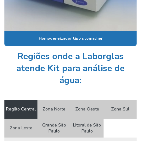
Conserto de vidraria de laboratório
Consumíveis icp
Consumíveis para laboratório
Homogeneizador tipo stomacher
Contador de colônias
Controlador de vácuo
Regiões onde a Laborglas
Copo becker graduado
atende Kit para análise de
Copo becker de vidro
água:
Copo becker vidro graduado
Cuba para cromatografia
Região Central
Zona Norte
Zona Oeste
Zona Sul
Cuba para dissolutor
Datalogger
Grande São
Litoral de São
Zona Leste
Paulo
Paulo
Dessecador a vácuo