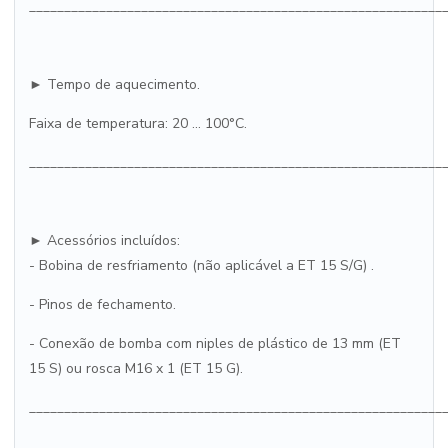
___________________________________________________________
► Tempo de aquecimento.
Faixa de temperatura: 20 ... 100°C.
___________________________________________________________
► Acessórios incluídos:
- Bobina de resfriamento (não aplicável a ET 15 S/G) .
- Pinos de fechamento.
- Conexão de bomba com niples de plástico de 13 mm (ET
15 S) ou rosca M16 x 1 (ET 15 G).
___________________________________________________________