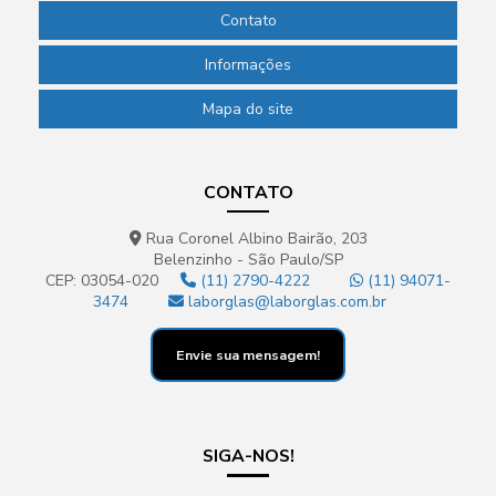
Contato
Informações
Mapa do site
CONTATO
Rua Coronel Albino Bairão, 203
Belenzinho - São Paulo/SP
CEP: 03054-020
(11) 2790-4222
(11) 94071-
3474
laborglas@laborglas.com.br
Envie sua mensagem!
SIGA-NOS!