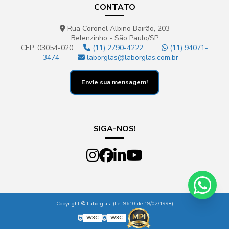
CONTATO
Rua Coronel Albino Bairão, 203
Belenzinho - São Paulo/SP
CEP: 03054-020
(11) 2790-4222
(11) 94071-
3474
laborglas@laborglas.com.br
Envie sua mensagem!
SIGA-NOS!
Copyright © Laborglas. (Lei 9610 de 19/02/1998)
W3C
W3C