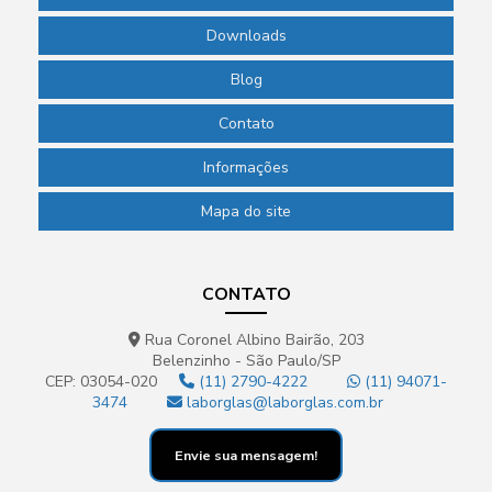
Downloads
Blog
Contato
Informações
Mapa do site
CONTATO
Rua Coronel Albino Bairão, 203
Belenzinho - São Paulo/SP
CEP: 03054-020
(11) 2790-4222
(11) 94071-
3474
laborglas@laborglas.com.br
Envie sua mensagem!