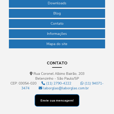
Downloads
Blog
Contato
Informações
Mapa do site
CONTATO
Rua Coronel Albino Bairão, 203
Belenzinho - São Paulo/SP
CEP: 03054-020
(11) 2790-4222
(11) 94071-
3474
laborglas@laborglas.com.br
Envie sua mensagem!