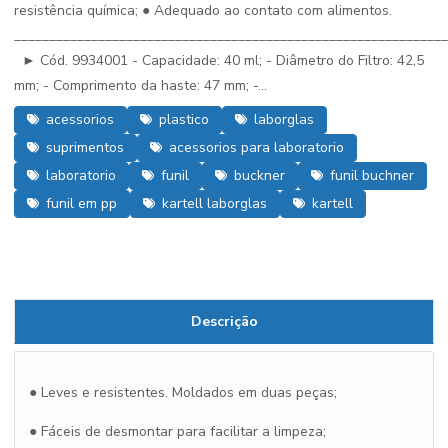
resistência química; ● Adequado ao contato com alimentos.
_____________________________________________________________
► Cód. 9934001 - Capacidade: 40 ml; - Diâmetro do Filtro: 42,5
mm; - Comprimento da haste: 47 mm; -...
acessorios
plastico
laborglas
suprimentos
acessorios para laboratorio
laboratorio
funil
buckner
funil buchner
funil em pp
kartell laborglas
kartell
Descrição
● Leves e resistentes. Moldados em duas peças;
● Fáceis de desmontar para facilitar a limpeza;