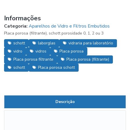
Informações
Categoria:
Aparelhos de Vidro e Filtros Embutidos
Placa porosa (filtrante), schott porosidade 0, 1, 2 ou 3
schott
laborglas
vidraria para laboratório
vidro
vidros
Placa porosa
Placa porosa filtrante
Placa porosa (filtrante)
schott
Placa porosa schott
Descrição