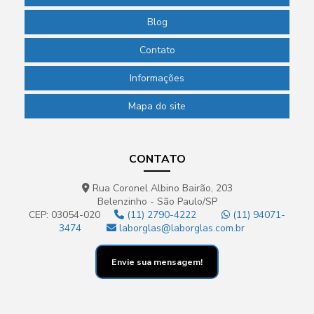
Blog
Contato
Informações
Mapa do site
CONTATO
Rua Coronel Albino Bairão, 203
Belenzinho - São Paulo/SP
CEP: 03054-020
(11) 2790-4222
(11) 94071-
3474
laborglas@laborglas.com.br
Envie sua mensagem!