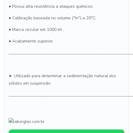
●
Possui alta resistência a ataques químicos;
●
Calibração baseada no volume ("In") a 20°C;
●
Marca circular em 1000 ml ;
●
Acabamento superior.
___________________________________________________________
► Utilizado para determinar a sedimentação natural dos
sólidos em suspensão.
___________________________________________________________