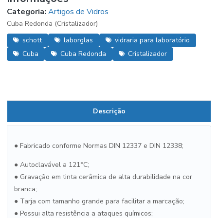
Categoria:
Artigos de Vidros
Cuba Redonda (Cristalizador)
schott
laborglas
vidraria para laboratório
Cuba
Cuba Redonda
Cristalizador
Descrição
●
Fabricado conforme Normas DIN 12337 e DIN 12338;
●
Autoclavável a 121°C;
●
Gravação em tinta cerâmica de alta durabilidade na cor
branca;
●
Tarja com tamanho grande para facilitar a marcação;
●
Possui alta resistência a ataques químicos;