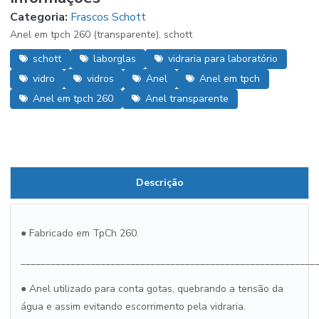
Categoria:
Frascos Schott
Anel em tpch 260 (transparente), schott
schott
laborglas
vidraria para laboratório
vidro
vidros
Anel
Anel em tpch
Anel em tpch 260
Anel transparente
Descrição
●
Fabricado em TpCh 260.
___________________________________________________________
●
Anel utilizado para conta gotas, quebrando a tensão da
água e assim evitando escorrimento pela vidraria.