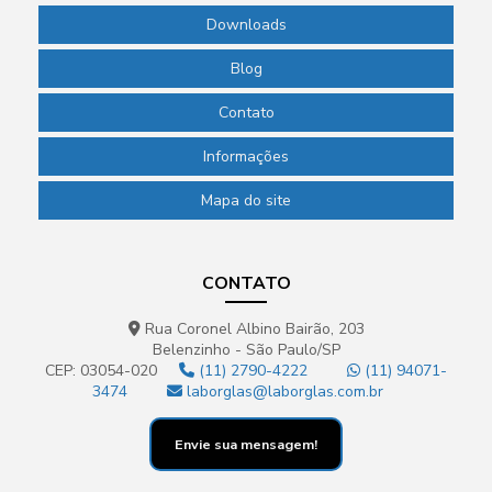
Downloads
Blog
Contato
Informações
Mapa do site
CONTATO
Rua Coronel Albino Bairão, 203
Belenzinho - São Paulo/SP
CEP: 03054-020
(11) 2790-4222
(11) 94071-
3474
laborglas@laborglas.com.br
Envie sua mensagem!