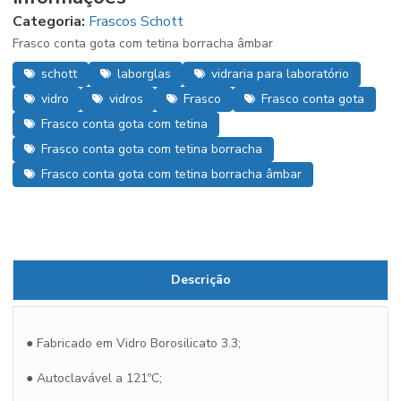
Categoria:
Frascos Schott
Frasco conta gota com tetina borracha âmbar
schott
laborglas
vidraria para laboratório
vidro
vidros
Frasco
Frasco conta gota
Frasco conta gota com tetina
Frasco conta gota com tetina borracha
Frasco conta gota com tetina borracha âmbar
Descrição
●
Fabricado em Vidro Borosilicato 3.3;
●
Autoclavável a 121ºC;