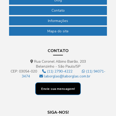
Blog
Contato
Informações
Mapa do site
CONTATO
Rua Coronel Albino Bairão, 203
Belenzinho - São Paulo/SP
CEP: 03054-020
(11) 2790-4222
(11) 94071-
3474
laborglas@laborglas.com.br
Envie sua mensagem!
SIGA-NOS!