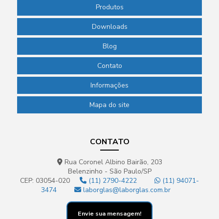
Produtos
Downloads
Blog
Contato
Informações
Mapa do site
CONTATO
Rua Coronel Albino Bairão, 203
Belenzinho - São Paulo/SP
CEP: 03054-020
(11) 2790-4222
(11) 94071-
3474
laborglas@laborglas.com.br
Envie sua mensagem!