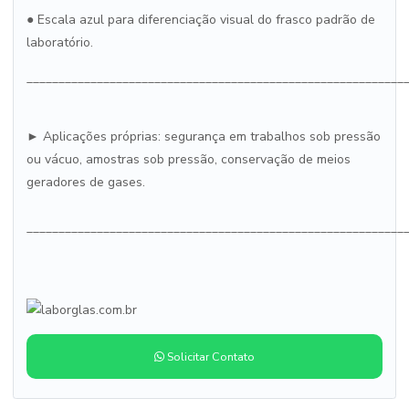
●
Escala azul para diferenciação visual do frasco padrão de
laboratório.
___________________________________________________________
► Aplicações próprias: segurança em trabalhos sob pressão
ou vácuo, amostras sob pressão, conservação de meios
geradores de gases.
___________________________________________________________
Solicitar Contato