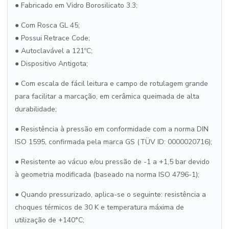
●
Fabricado em Vidro Borosilicato 3.3;
●
Com Rosca GL 45;
●
Possui Retrace Code;
●
Autoclavável a 121ºC;
●
Dispositivo Antigota;
●
Com escala de fácil leitura e campo de rotulagem grande
para facilitar a marcação, em cerâmica queimada de alta
durabilidade;
●
Resistência à pressão em conformidade com a norma DIN
ISO 1595, confirmada pela marca GS (TÜV ID: 0000020716);
●
Resistente ao vácuo e/ou pressão de -1 a +1,5 bar devido
à geometria modificada (baseado na norma ISO 4796-1);
●
Quando pressurizado, aplica-se o seguinte: resistência a
choques térmicos de 30 K e temperatura máxima de
utilização de +140°C;