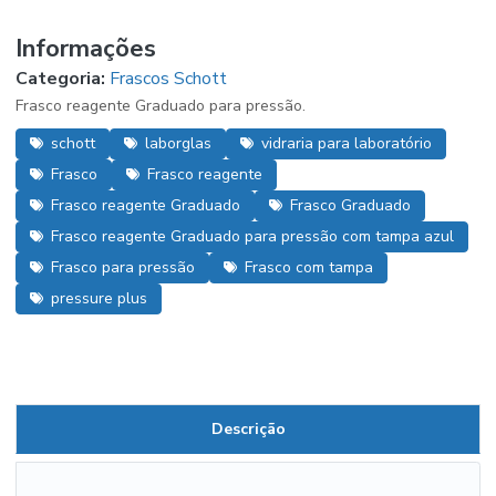
Informações
Categoria:
Frascos Schott
Frasco reagente Graduado para pressão.
schott
laborglas
vidraria para laboratório
Frasco
Frasco reagente
Frasco reagente Graduado
Frasco Graduado
Frasco reagente Graduado para pressão com tampa azul
Frasco para pressão
Frasco com tampa
pressure plus
Descrição