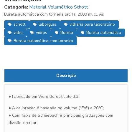
Categoria:
Material Volumétrico Schott
Bureta automática com torneira lat. Fr. 2000 ml cl. As
schott
laborglas
vidraria para laboratório
vidro
vidros
Bureta
Bureta automática
Bureta automática com torneira
Descrição
● Fabricado em Vidro Borosilicato 3.3;
● A calibração é baseada no volume ("Ex") a 20°C;
● Com faixa de Scheebach e principais graduações com
divisão circular.