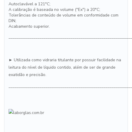
Autoclavável a 121°C;
A calibração é baseada no volume ("Ex") a 20°C;
Tolerâncias de conteúdo de volume em conformidade com
DIN;
Acabamento superior.
___________________________________________________________
► Utilizada como vidraria titulante por possuir facilidade na
leitura do nível de líquido contido, além de ser de grande
exatidão e precisão.
___________________________________________________________