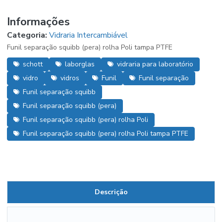
Informações
Categoria:
Vidraria Intercambiável
Funil separação squibb (pera) rolha Poli tampa PTFE
schott
laborglas
vidraria para laboratório
vidro
vidros
Funil
Funil separação
Funil separação squibb
Funil separação squibb (pera)
Funil separação squibb (pera) rolha Poli
Funil separação squibb (pera) rolha Poli tampa PTFE
Descrição