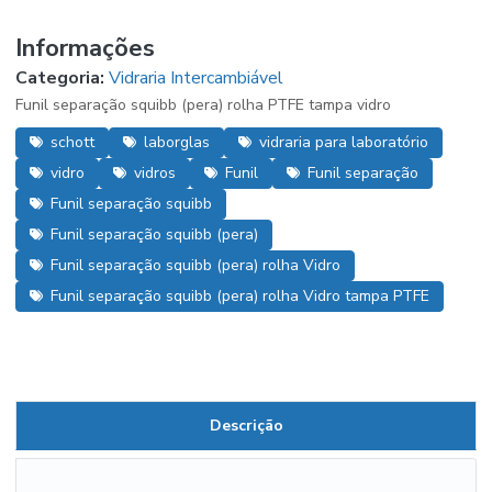
Informações
Categoria:
Vidraria Intercambiável
Funil separação squibb (pera) rolha PTFE tampa vidro
schott
laborglas
vidraria para laboratório
vidro
vidros
Funil
Funil separação
Funil separação squibb
Funil separação squibb (pera)
Funil separação squibb (pera) rolha Vidro
Funil separação squibb (pera) rolha Vidro tampa PTFE
Descrição