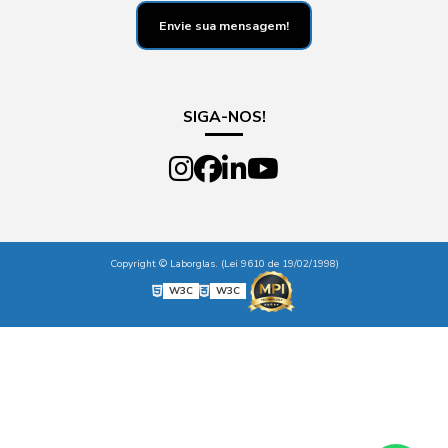
Envie sua mensagem!
SIGA-NOS!
Copyright © Laborglas. (Lei 9610 de 19/02/1998)
W3C
W3C