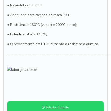
●
Revestido em PTFE;
●
Adequado para tampas de rosca PBT;
●
Resistência: 130°C (vapor) e 200°C (seco);
●
Esterilizável até 140°C;
●
O revestimento em PTFE aumenta a resistência química.
___________________________________________________________
Solicitar Contato