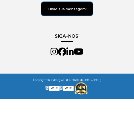
Envie sua mensagem!
SIGA-NOS!
Copyright © Laborglas. (Lei 9610 de 19/02/1998)
W3C
W3C