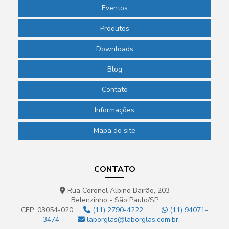
Eventos
Produtos
Downloads
Blog
Contato
Informações
Mapa do site
CONTATO
Rua Coronel Albino Bairão, 203
Belenzinho - São Paulo/SP
CEP: 03054-020
(11) 2790-4222
(11) 94071-
3474
laborglas@laborglas.com.br