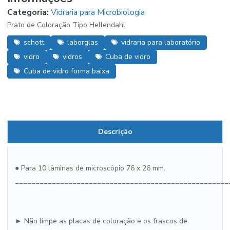
Categoria:
Vidraria para Microbiologia
Prato de Coloração Tipo Hellendahl
schott
laborglas
vidraria para laboratório
vidro
vidros
Cuba de vidro
Cuba de vidro forma baixa
Descrição
●
Para 10 lâminas de microscópio 76 x 26 mm.
____________________________________________________
►
Não limpe as placas de coloração e os frascos de